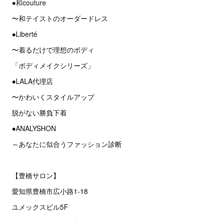
●和couture
〜和テイストのオーダードレス
●Liberté
〜着るだけで理想のボディ
「ボディメイクシリーズ」
●LALA代理店
〜かわいくスタイルアップ
脱がない勝負下着
●ANALYSHON
～あなたに似合うファッション診断
【豊橋サロン】
愛知県豊橋市広小路1-18
ユメックスビル5F