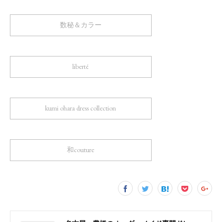
数秘＆カラー
liberté
kumi ohara dress collection
和couture