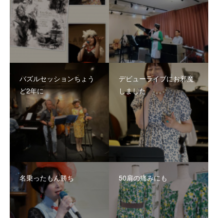
バズルセッションちょう
デビューライブにお邪魔
ど2年に
しました
名乗ったもん勝ち
50肩の痛みにも