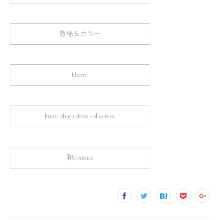
数秘＆カラー
liberté
kumi ohara dress collection
和couture