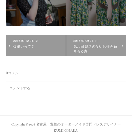
2016.03.12 04:12
2016.03.09 21:11
仮縫いって？
第八回 題名のないお茶会 in
ちろる庵
0
コメント
Copyright ©
2026
名古屋 豊橋のオーダーメイド専門ドレスデザイナー
KUMI OHARA
.