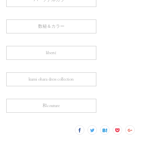
数秘＆カラー
liberté
kumi ohara dress collection
和couture