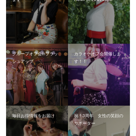
グループオフ会inブラッ
カラオケオフ会開催しま
シュアップ
す！！
毎日お得情報をお届け
祝！3周年 女性の笑顔の
サポーター