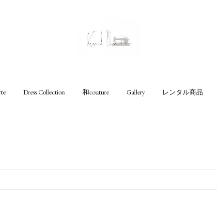
rte
Dress Collection
和couture
Gallery
レンタル商品