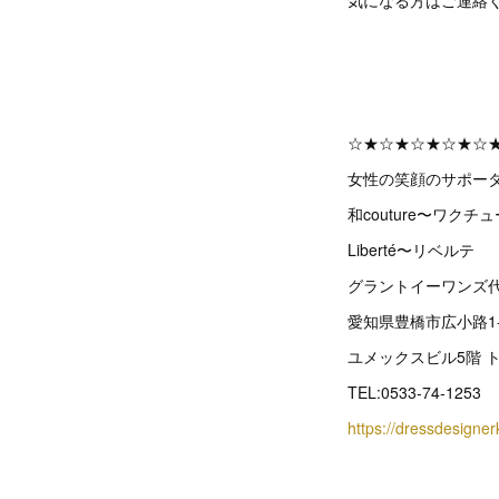
気になる方はご連絡
☆★☆★☆★☆★☆
女性の笑顔のサポーター
和couture〜ワクチ
Liberté〜リベルテ
グラントイーワンズ
愛知県豊橋市広小路1-
ユメックスビル5階 
TEL:0533-74-1253
https://dressdesign