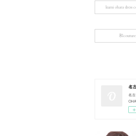
kumi ohara dress c
和couture
名古
名古
OH