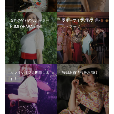
女性の笑顔のサポーター
グループオフ会inブラッ
KUMI OHARA 4周年
シュアップ
カラオケオフ会開催しま
毎日お得情報をお届け
す！！