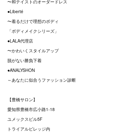
〜和テイストのオーダードレス
●Liberté
〜着るだけで理想のボディ
「ボディメイクシリーズ」
●LALA代理店
〜かわいくスタイルアップ
脱がない勝負下着
●ANALYSHON
～あなたに似合うファッション診断
【豊橋サロン】
愛知県豊橋市広小路1-18
ユメックスビル5F
トライアルビレッジ内