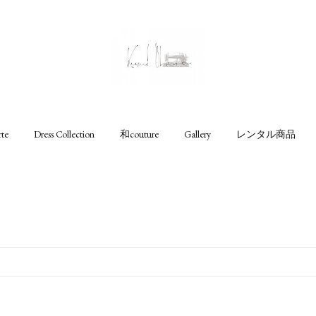
rte
Dress Collection
和couture
Gallery
レンタル商品