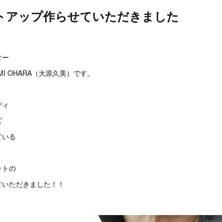
トアップ作らせていただきました
。
ター
I OHARA（大原久美）です。
ディ
ズ
ている
ットの
ていただきました！！