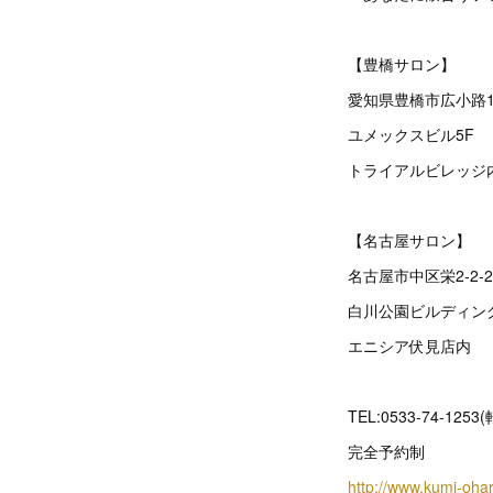
【豊橋サロン】
愛知県豊橋市広小路1
ユメックスビル5F
トライアルビレッジ
【名古屋サロン】
名古屋市中区栄2‐2‐
白川公園ビルディン
エニシア伏見店内
TEL:0533-74-1253
完全予約制
http://www.kumi-oha