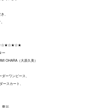
だき、
す。
★☆★☆★☆★
ター
MI OHARA（大原久美）
ーダーワンピース、
ーダースカート、
、豊川、