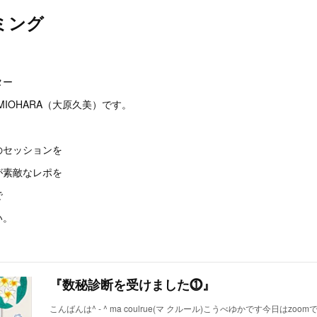
ミング
。
ター
MIOHARA（大原久美）です。
のセッションを
が素敵なレポを
で
い。
『数秘診断を受けました⓵』
こんばんは^ - ^ ma coulrue(マ クルール)こうべゆかです今日はzo