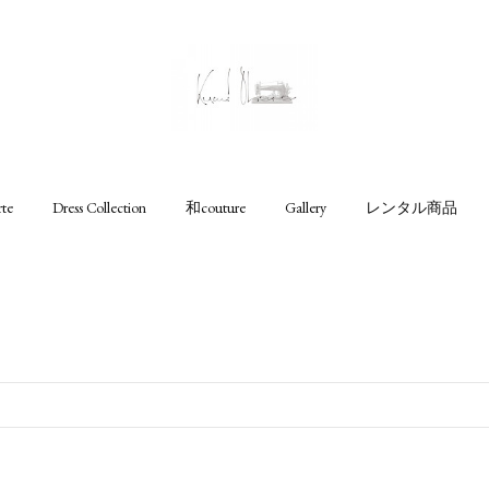
rte
Dress Collection
和couture
Gallery
レンタル商品