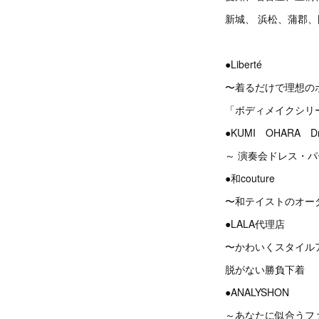
新城、 浜松、蒲郡
●Liberté
〜着るだけで理想の
「ボディメイクシリ
●KUMI OHARA Dres
～ 演奏会ドレス・
●和couture
〜和テイストのオー
●LALA代理店
〜かわいくスタイル
脱がない勝負下着
●ANALYSHON
～あなたに似合うフ