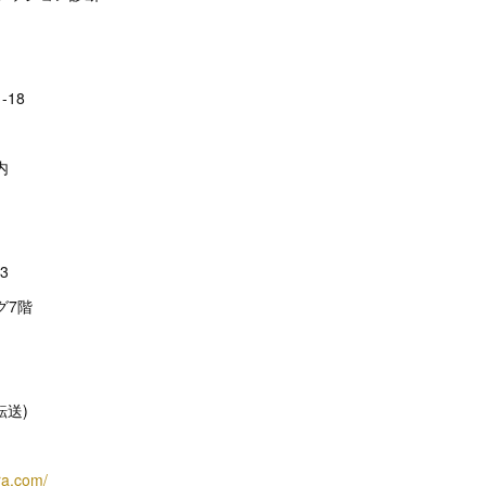
-18
内
23
グ7階
(転送)
ra.com/