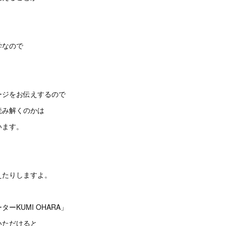
学なので
。
ージをお伝えするので
読み解くのかは
います。
えたりしますよ。
ーKUMI OHARA」
いただけると