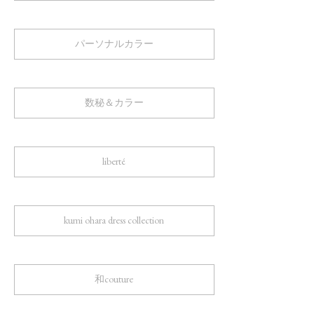
パーソナルカラー
数秘＆カラー
liberté
kumi ohara dress collection
和couture