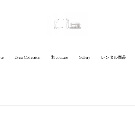
rte
Dress Collection
和couture
Gallery
レンタル商品