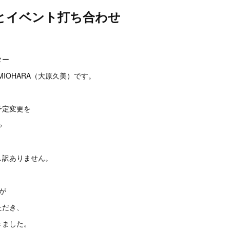
とイベント打ち合わせ
。
ター
MIOHARA（大原久美）です。
予定変更を

し訳ありません。
が
ただき、
きました。