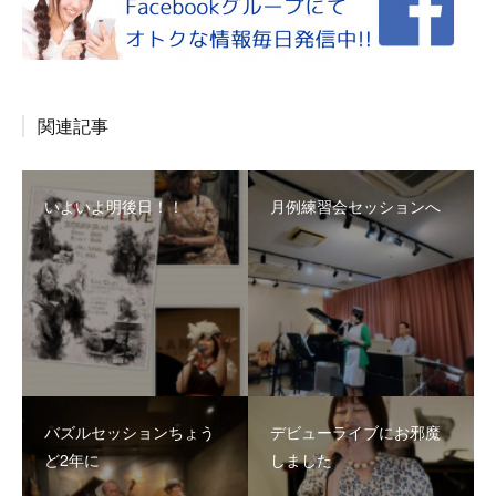
関連記事
いよいよ明後日！！
月例練習会セッションへ
バズルセッションちょう
デビューライブにお邪魔
ど2年に
しました