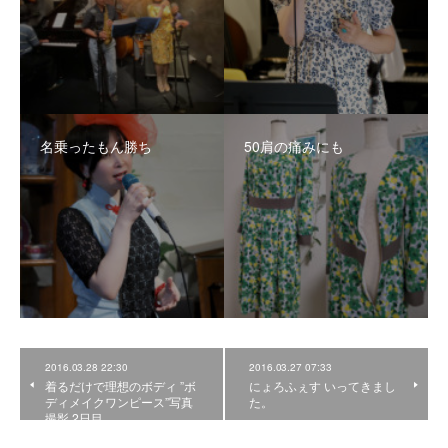
名乗ったもん勝ち
50肩の痛みにも
2016.03.28 22:30
2016.03.27 07:33
着るだけで理想のボディ ”ボ
にょろふぇす いってきまし
ディメイクワンピース”写真
た。
撮影 2日目