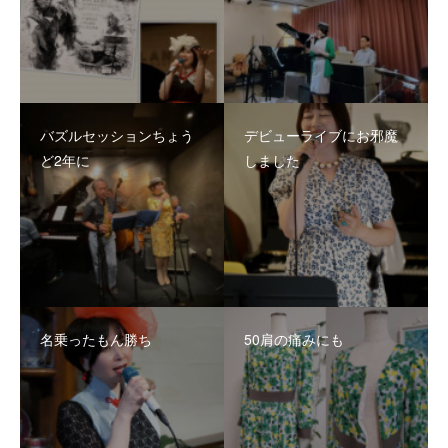
バズルセッションちょう
デビューライブにお邪魔
ど2年に
しました
名乗ったもん勝ち
50肩の痛みにも