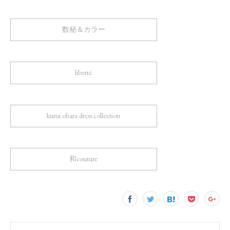
数秘＆カラー
liberté
kumi ohara dress collection
和couture