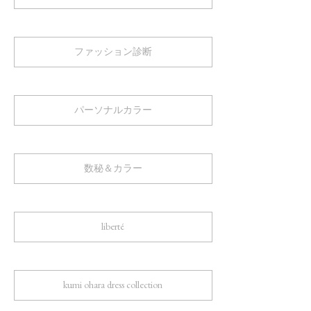
ファッション診断
パーソナルカラー
数秘＆カラー
liberté
kumi ohara dress collection