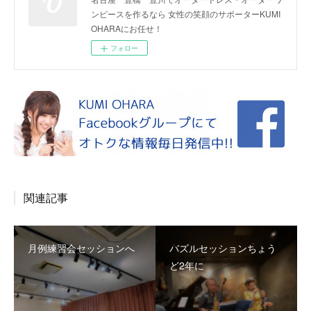
ンピースを作るなら 女性の笑顔のサポーターKUMI
OHARAにお任せ！
フォロー
関連記事
月例練習会セッションへ
バズルセッションちょう
ど2年に