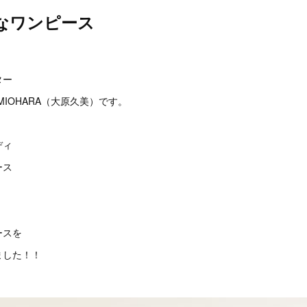
なワンピース
。
ター
MIOHARA（大原久美）です。
ディ
ース
ースを
ました！！