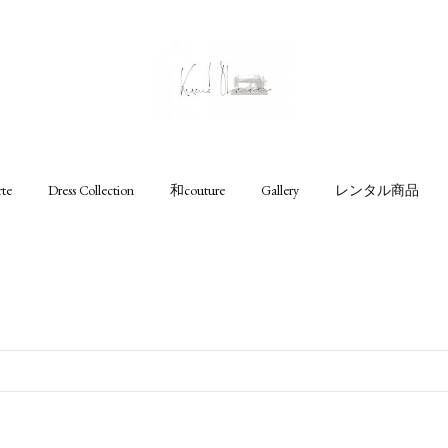
rte
Dress Collection
和couture
Gallery
レンタル商品