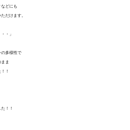
ィなどにも
いただけます。
・・・」
ンの多様性で
のまま
た！！
」
した！！