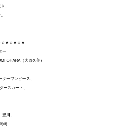
だき、
す。
★☆★☆★☆★
ター
MI OHARA（大原久美）
ーダーワンピース、
ーダースカート、
、豊川、
、岡崎