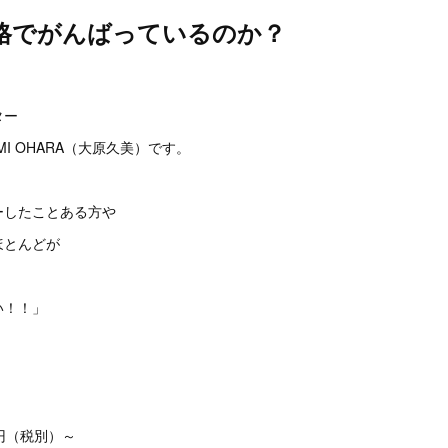
格でがんばっているのか？
。
ター
I OHARA（大原久美）です。
ーしたことある方や
ほとんどが
い！！」
。
0円（税別）～