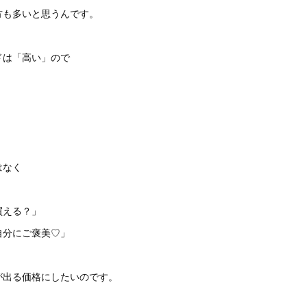
方も多いと思うんです。
ドは「高い」ので
。
！
はなく
買える？」
自分にご褒美♡」
が出る価格にしたいのです。