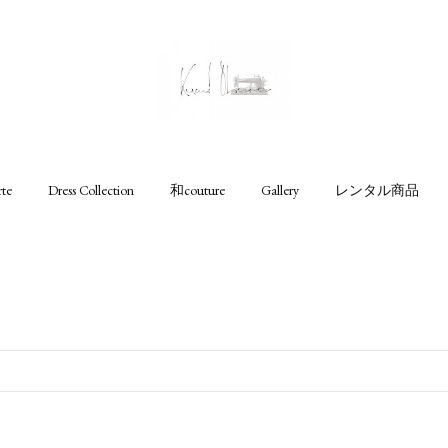
rte
Dress Collection
和couture
Gallery
レンタル商品