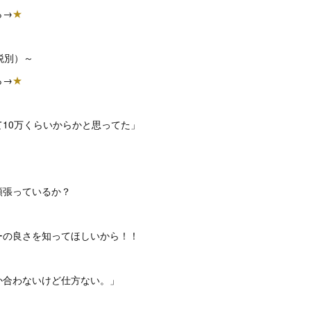
ら→
★
（税別）～
ら→
★
10万くらいからかと思ってた」
。
頑張っているか？
ーの良さを知ってほしいから！！
か合わないけど仕方ない。」