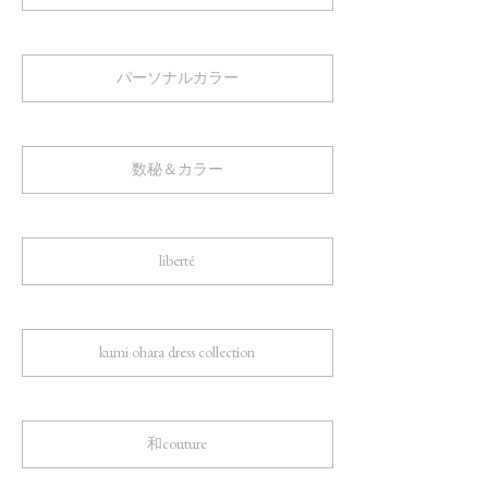
パーソナルカラー
数秘＆カラー
liberté
kumi ohara dress collection
和couture