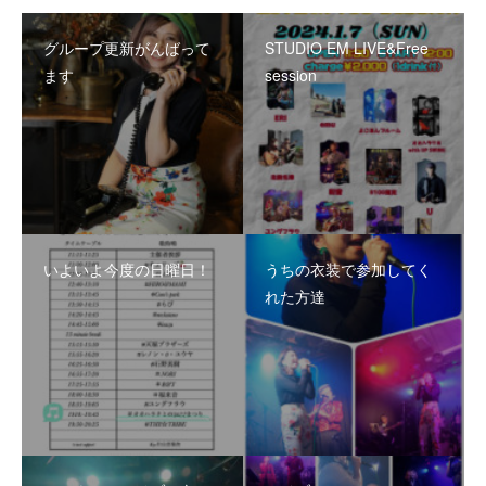
グループ更新がんばって
STUDIO EM LIVE&Free
ます
session
いよいよ今度の日曜日！
うちの衣装で参加してく
れた方達