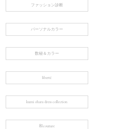
ファッション診断
パーソナルカラー
数秘＆カラー
liberté
kumi ohara dress collection
和couture