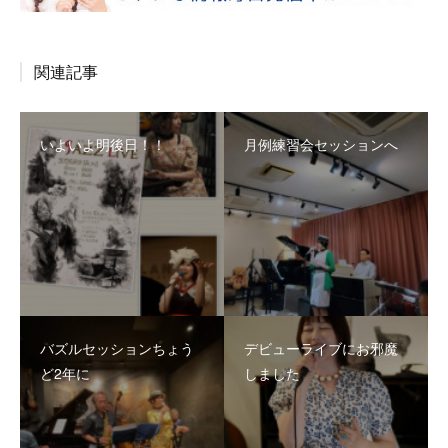
関連記事
いよいよ明後日！！
月例練習会セッションへ
バズルセッションちょう
デビューライブにお邪魔
ど2年に
しました