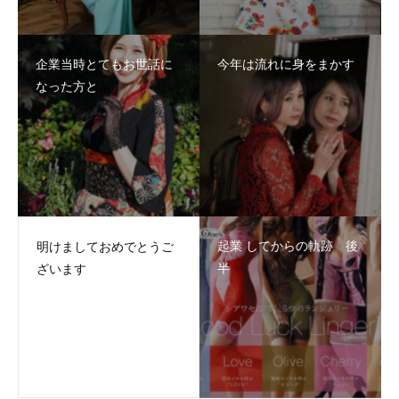
企業当時とてもお世話に
今年は流れに身をまかす
なった方と
起業 してからの軌跡 後
明けましておめでとうご
半
ざいます