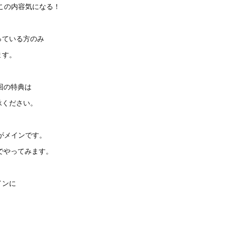
この内容気になる！
っている方のみ
ます。
今回の特典は
承ください。
がメインです。
しでやってみます。
インに
。