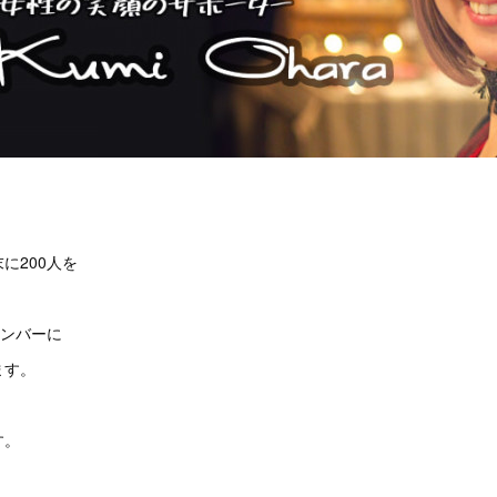
。
に200人を
メンバーに
ます。
す。