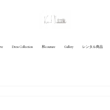
rte
Dress Collection
和couture
Gallery
レンタル商品