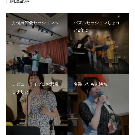
関連記事
月例練習会セッションへ
バズルセッションちょう
ど2年に
デビューライブにお邪魔
名乗ったもん勝ち
しました