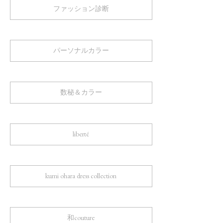
ファッション診断
パーソナルカラー
数秘＆カラー
liberté
kumi ohara dress collection
和couture