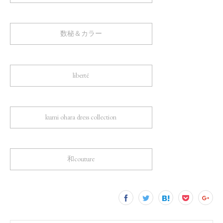
数秘＆カラー
liberté
kumi ohara dress collection
和couture