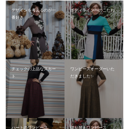
デザインを考えるのが一
ボディラインへのこだわ
番好き
り
チェックの上品なスカー
ワンピースオーダーいた
ト
だきました✨
ハートのワンピース
切り替えワンピース