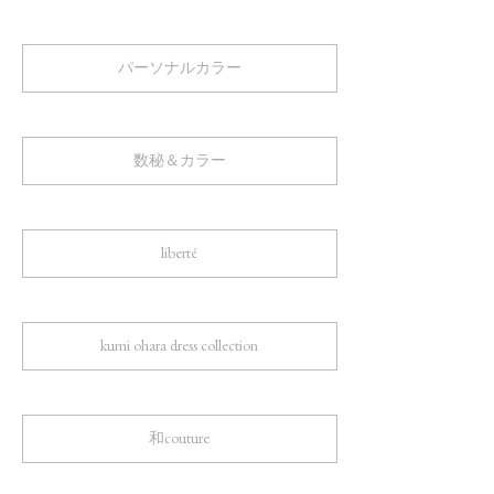
パーソナルカラー
数秘＆カラー
liberté
kumi ohara dress collection
和couture