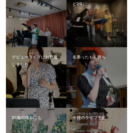
ど2年に
デビューライブにお邪魔
名乗ったもん勝ち
しました
50肩の痛みにも
今後のライブ予定