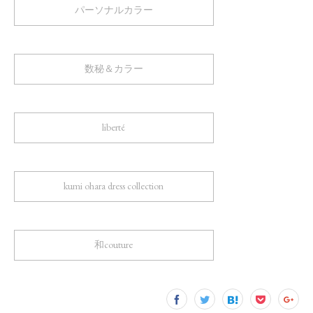
パーソナルカラー
数秘＆カラー
liberté
kumi ohara dress collection
和couture