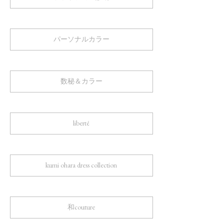
パーソナルカラー
数秘＆カラー
liberté
kumi ohara dress collection
和couture