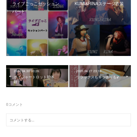
ライブごっこセッション
KUMI&RINAステージ衣装
パート
2020.04.30 00:26
2020.04.27 23:10
ボイジャートロット初体
リラックスもキッチリも♪
験！
0
コメント