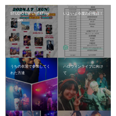
STUDIO EM LIVE&Free
いよいよ今度の日曜日！
session
うちの衣装で参加してく
ハロウィンライブに向け
れた方達
て