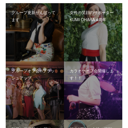
グループ更新がんばって
女性の笑顔のサポーター
ます
KUMI OHARA 4周年
グループオフ会inブラッ
カラオケオフ会開催しま
シュアップ
す！！