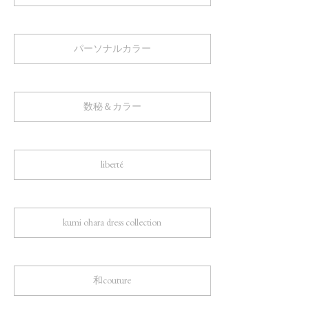
パーソナルカラー
数秘＆カラー
liberté
kumi ohara dress collection
和couture