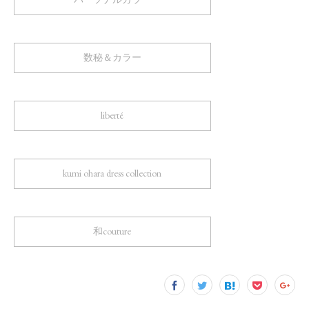
数秘＆カラー
liberté
kumi ohara dress collection
和couture