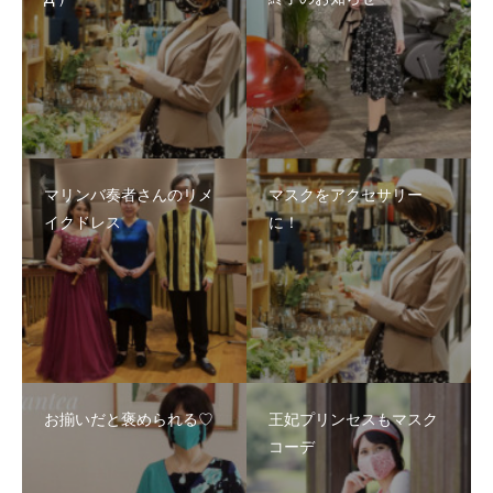
マリンバ奏者さんのリメ
マスクをアクセサリー
イクドレス
に！
お揃いだと褒められる♡
王妃プリンセスもマスク
コーデ