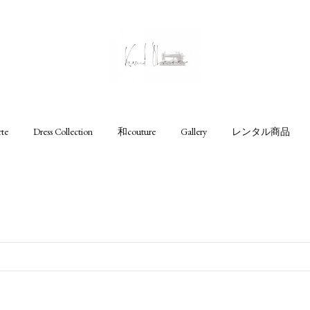
rte
Dress Collection
和couture
Gallery
レンタル商品