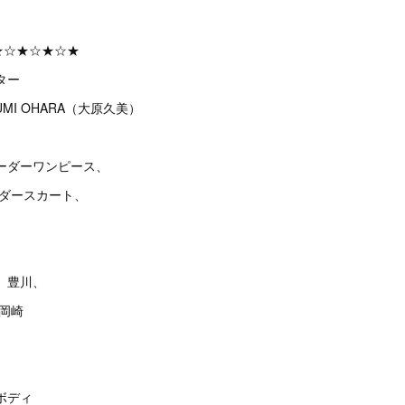
★☆★☆★☆★
ター
MI OHARA（大原久美）
ーダーワンピース、
ーダースカート、
、豊川、
、岡崎
ボディ