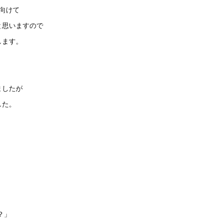
向けて
と思いますので
します。
ましたが
した。
？」