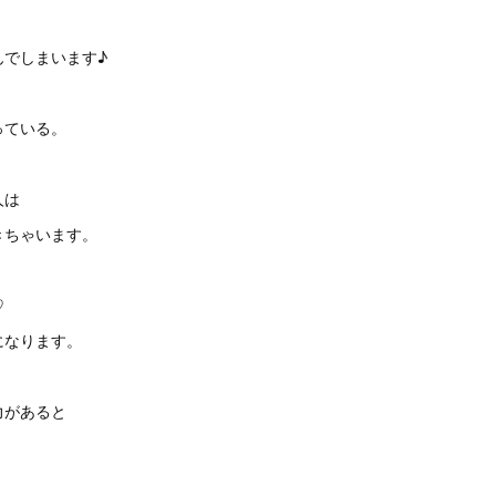
んでしまいます♪
っている。
人は
きちゃいます。
♡
になります。
力があると