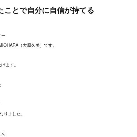
たことで自分に自信が持てる
。
ター
MIOHARA（大原久美）です。
上げます。
た
り
になりました。
せん