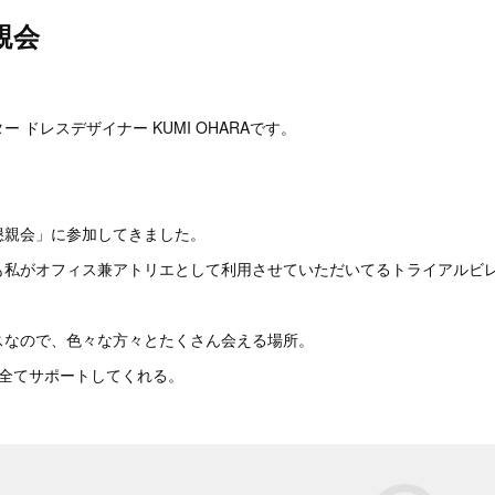
親会
。
 ドレスデザイナー KUMI OHARAです。
懇親会」に参加してきました。
も私がオフィス兼アトリエとして利用させていただいてるトライアルビ
スなので、色々な方々とたくさん会える場所。
を全てサポートしてくれる。