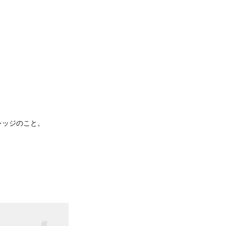
レッジのこと。