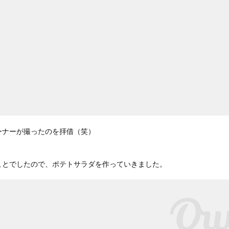
ーナーが撮ったのを拝借（笑）
ことでしたので、ポテトサラダを作っていきました。