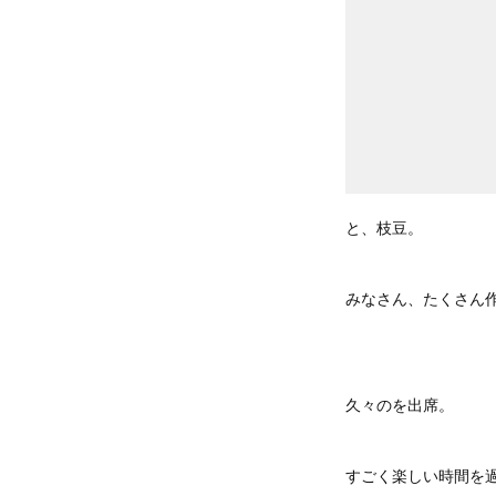
と、枝豆。
みなさん、たくさん
久々のを出席。
すごく楽しい時間を