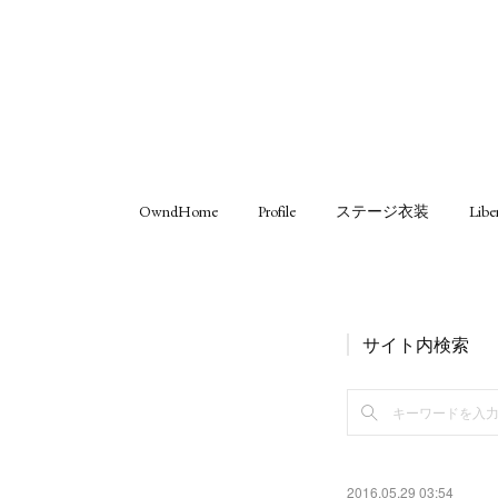
OwndHome
Profile
ステージ衣装
Libe
サイト内検索
2016.05.29 03:54