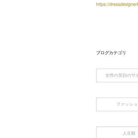
https://dressdesign
ブログカテゴリ
女性の笑顔のサ
ファッショ
人生観