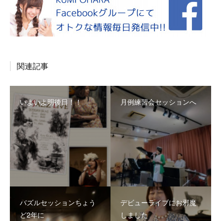
関連記事
いよいよ明後日！！
月例練習会セッションへ
バズルセッションちょう
デビューライブにお邪魔
ど2年に
しました