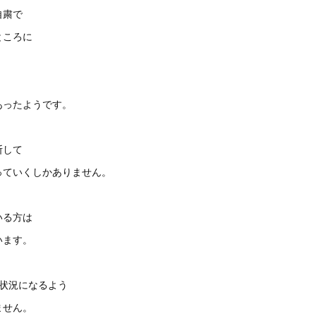
自粛で
ところに
。
あったようです。
断して
っていくしかありません。
いる方は
います。
る状況になるよう
ません。