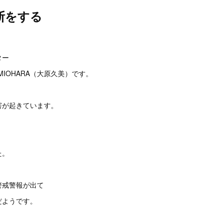
断をする
。
ター
MIOHARA（大原久美）です。
害が起きています。
た。
警戒警報が出て
だようです。