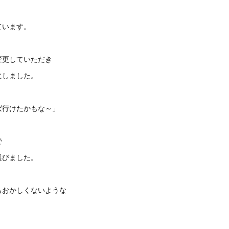
ています。
変更していただき
にしました。
ば行けたかもな～」
で
選びました。
もおかしくないような
。