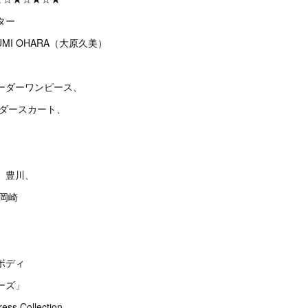
ター
MI OHARA（大原久美）
ーダーワンピース、
ーダースカート、
、豊川、
、岡崎
ボディ
ーズ」
s Collection