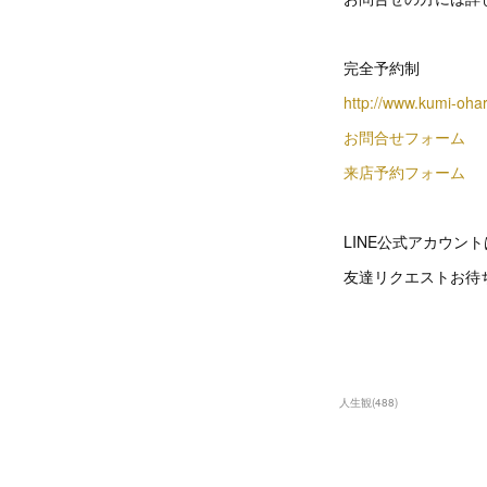
完全予約制
http://www.kumi-oha
お問合せフォーム
来店予約フォーム
LINE公式アカウン
友達リクエストお待
人生観
(
488
)