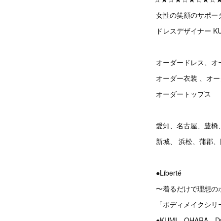
女性の笑顔のサポー
ドレスデザイナー KU
オーダードレス、オ
オーダー衣装 、オ
オーダートップス
愛知、名古屋、豊橋
新城、 浜松、蒲郡
●Liberté
〜着るだけで理想の
「ボディメイクシリ
●KUMI OHARA Dres