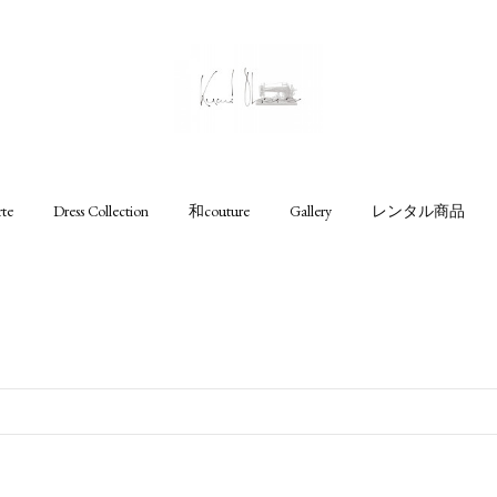
rte
Dress Collection
和couture
Gallery
レンタル商品