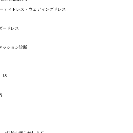
パーティドレス・ウェディングドレス
ダードレス
ァッション診断
-18
内
しい住所お知らせします。