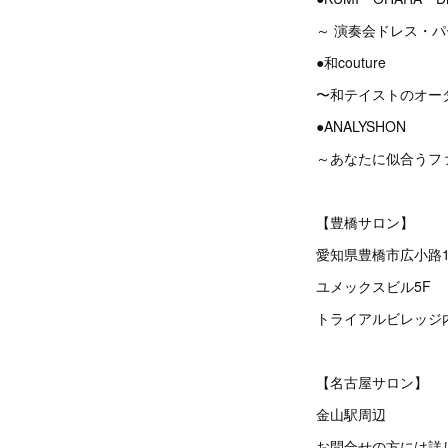
～ 演奏会ドレス・
●和couture
〜和テイストのオー
●ANALYSHON
～あなたに似合うフ
【豊橋サロン】
愛知県豊橋市広小路1
ユメックスビル5F
トライアルビレッジ
【名古屋サロン】
金山駅周辺
お問合せの方には詳