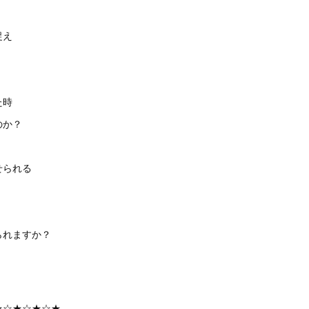
捉え
た時
のか？
せられる
られますか？
★☆★☆★☆★