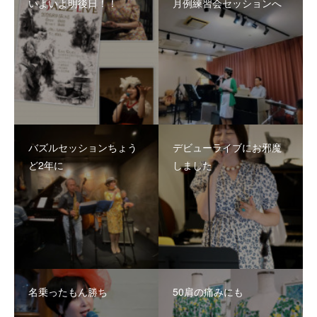
いよいよ明後日！！
月例練習会セッションへ
バズルセッションちょう
デビューライブにお邪魔
ど2年に
しました
名乗ったもん勝ち
50肩の痛みにも