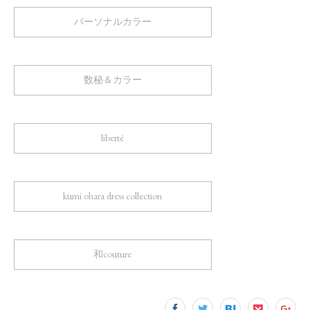
パーソナルカラー
数秘＆カラー
liberté
kumi ohara dress collection
和couture