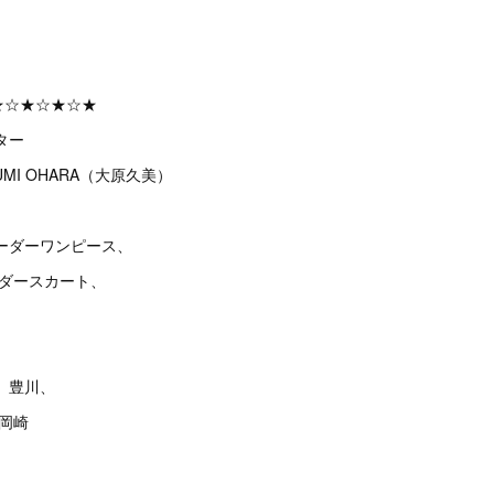
★☆★☆★☆★
ター
MI OHARA（大原久美）
ーダーワンピース、
ーダースカート、
、豊川、
、岡崎