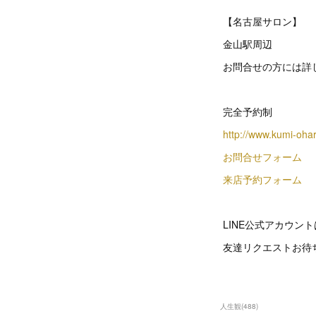
【名古屋サロン】
金山駅周辺
お問合せの方には詳
完全予約制
http://www.kumi-oha
お問合せフォーム
来店予約フォーム
LINE公式アカウン
友達リクエストお待
人生観
(
488
)