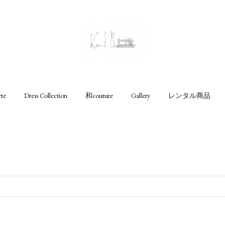
rte
Dress Collection
和couture
Gallery
レンタル商品