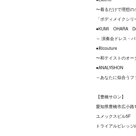
〜着るだけで理想の
「ボディメイクシリ
●KUMI OHARA Dres
～ 演奏会ドレス・
●和couture
〜和テイストのオー
●ANALYSHON
～あなたに似合うフ
【豊橋サロン】
愛知県豊橋市広小路1
ユメックスビル5F
トライアルビレッジ