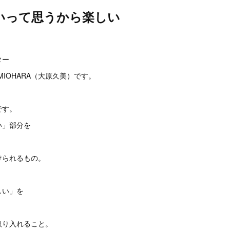
いって思うから楽しい
。
ター
MIOHARA（大原久美）です。
です。
い」部分を
けられるもの。
しい」を
取り入れること。