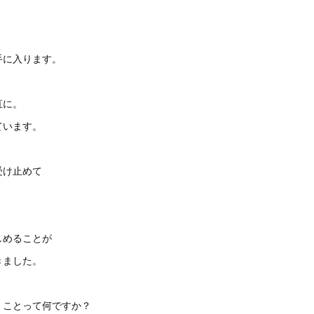
手に入ります。
直に。
ています。
受け止めて
しめることが
きました。
」ことって何ですか？