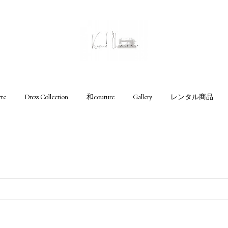
rte
Dress Collection
和couture
Gallery
レンタル商品