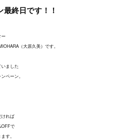
ン最終日です！！
。
ター
MIOHARA（大原久美）です。
ていました
ャンペーン。
だければ
OFFで
きます。