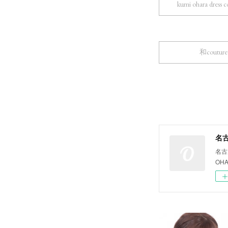
kumi ohara dress c
和couture
名古
名古
OH