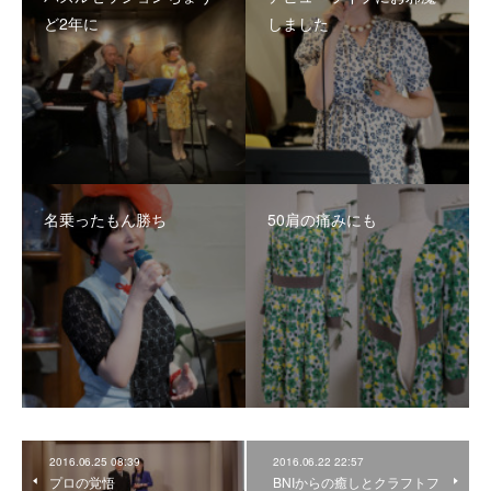
ど2年に
しました
名乗ったもん勝ち
50肩の痛みにも
2016.06.25 08:39
2016.06.22 22:57
プロの覚悟
BNIからの癒しとクラフトフ