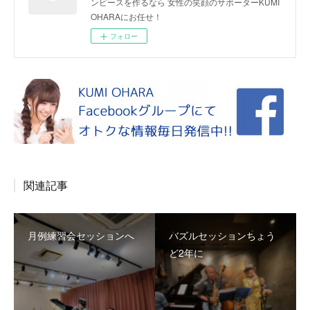
ンピースを作るなら 女性の笑顔のサポーターKUMI
OHARAにお任せ！
フォロー
関連記事
月例練習会セッションへ
バズルセッションちょう
ど2年に