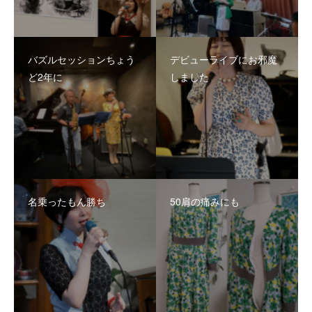
バズルセッションちょう
デビューライブにお邪魔
ど2年に
しました
名乗ったもん勝ち
50肩の痛みにも