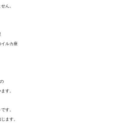
ません。
星
のイルカ座
の
います。
きです。
信じます。