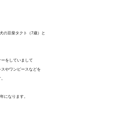
。
犬の豆柴タクト（7歳）と
ナーをしていまして
レスやワンピースなどを
す。
周年になります。
。