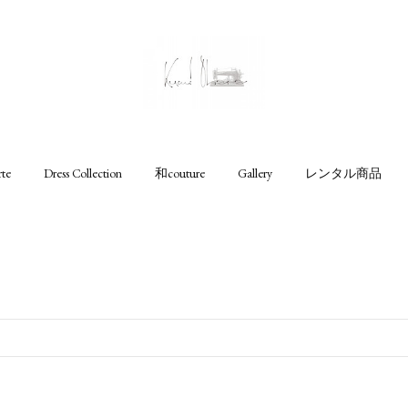
rte
Dress Collection
和couture
Gallery
レンタル商品