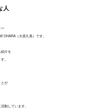
な人
。
ター
I OHARA（大原久美）です。
己紹介を
ます。
ことが
に活動しています。