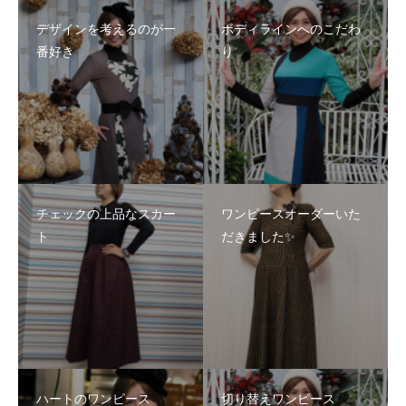
デザインを考えるのが一
ボディラインへのこだわ
番好き
り
チェックの上品なスカー
ワンピースオーダーいた
ト
だきました✨
ハートのワンピース
切り替えワンピース