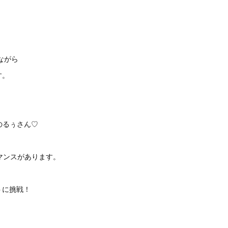
ながら
す。
のるぅさん♡
マンスがあります。
トに挑戦！