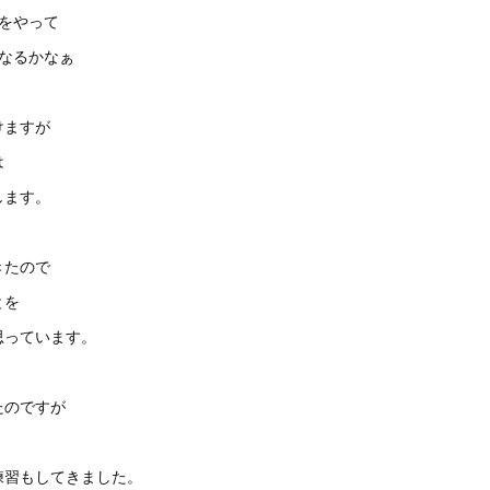
をやって
なるかなぁ
けますが
は
します。
きたので
とを
思っています。
たのですが
練習もしてきました。