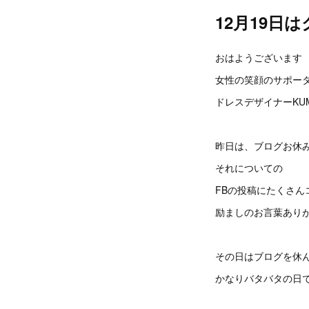
12月19日
おはようございます
女性の笑顔のサポー
ドレスデザイナーKUM
昨日は、ブログお休
それについての
FBの投稿にたくさん
励ましのお言葉あり
その日はブログを休
かなりバタバタの日