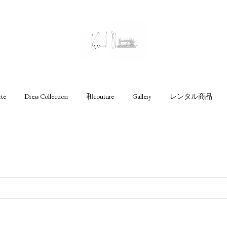
rte
Dress Collection
和couture
Gallery
レンタル商品