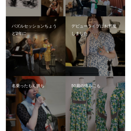
バズルセッションちょう
デビューライブにお邪魔
ど2年に
しました
名乗ったもん勝ち
50肩の痛みにも