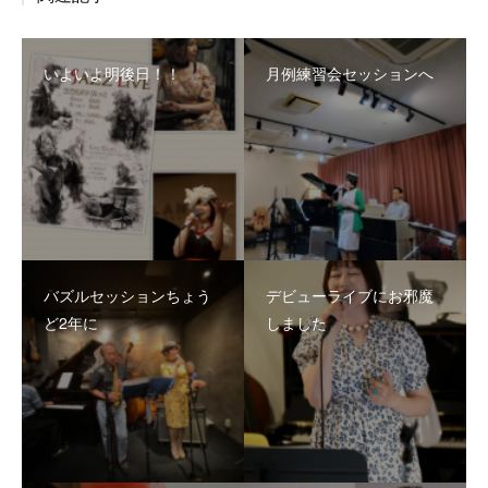
いよいよ明後日！！
月例練習会セッションへ
バズルセッションちょう
デビューライブにお邪魔
ど2年に
しました