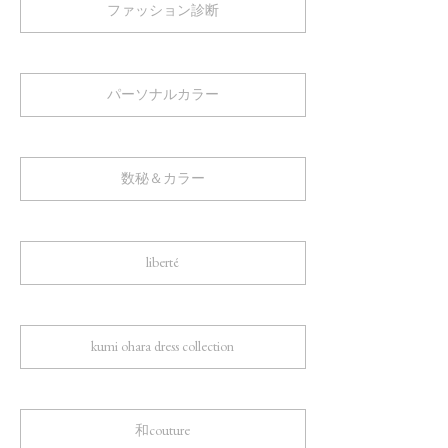
ファッション診断
パーソナルカラー
数秘＆カラー
liberté
kumi ohara dress collection
和couture