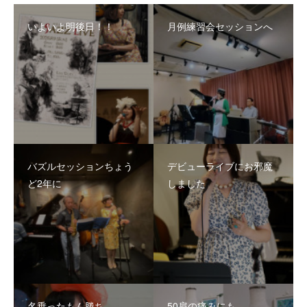
いよいよ明後日！！
月例練習会セッションへ
バズルセッションちょう
デビューライブにお邪魔
ど2年に
しました
名乗ったもん勝ち
50肩の痛みにも