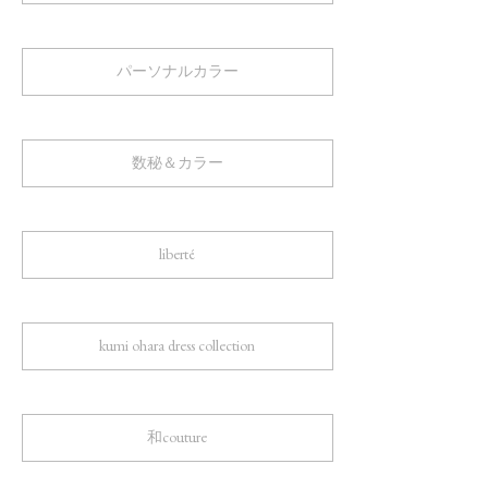
パーソナルカラー
数秘＆カラー
liberté
kumi ohara dress collection
和couture