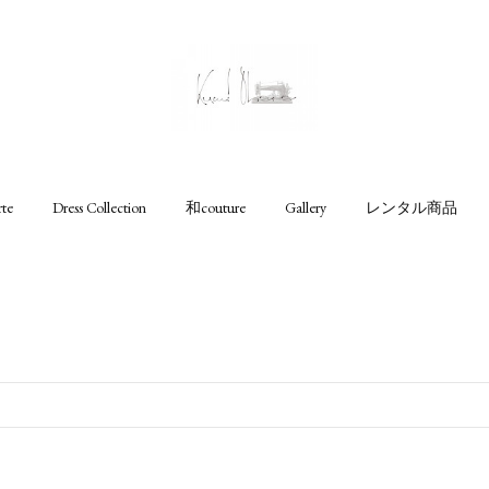
rte
Dress Collection
和couture
Gallery
レンタル商品