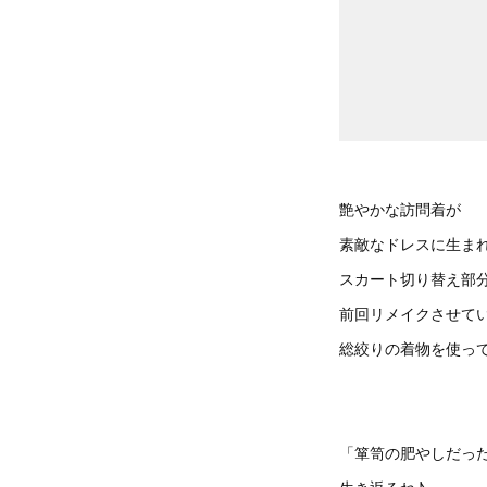
艶やかな訪問着が
素敵なドレスに生ま
スカート切り替え部
前回リメイクさせて
総絞りの着物を使っ
「箪笥の肥やしだっ