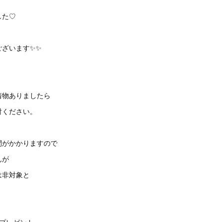
した♡
ございます✨✨
着物ありましたら
討ください。
間がかかりますので
んが
は非対象と
。