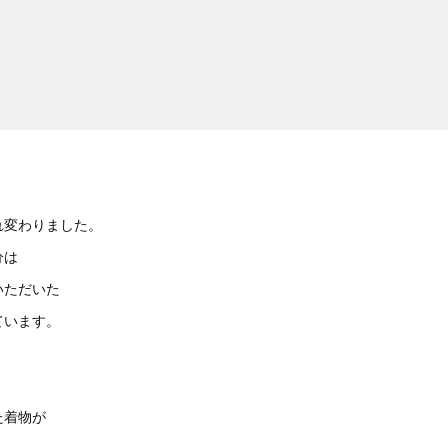
れ変わりました。
分は
いただいた
ています。
た着物が