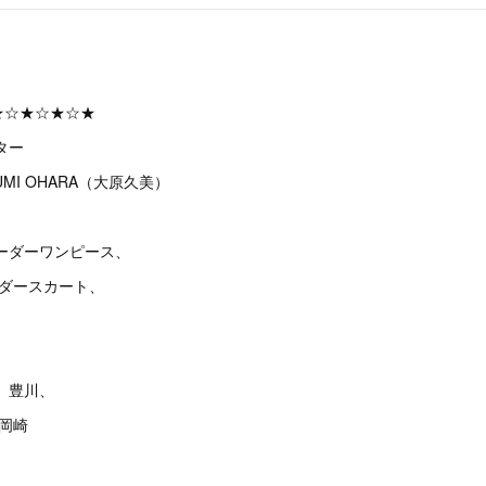
★☆★☆★☆★
ター
MI OHARA（大原久美）
ーダーワンピース、
ーダースカート、
、豊川、
、岡崎