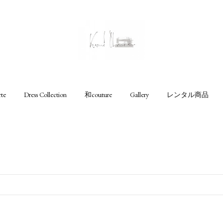
rte
Dress Collection
和couture
Gallery
レンタル商品