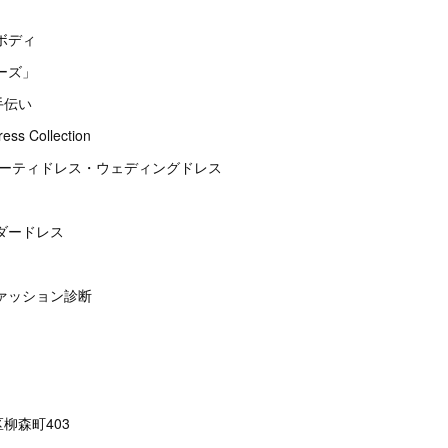
ボディ
ーズ」
手伝い
s Collection
パーティドレス・ウェディングドレス
ダードレス
ァッション診断
柳森町403