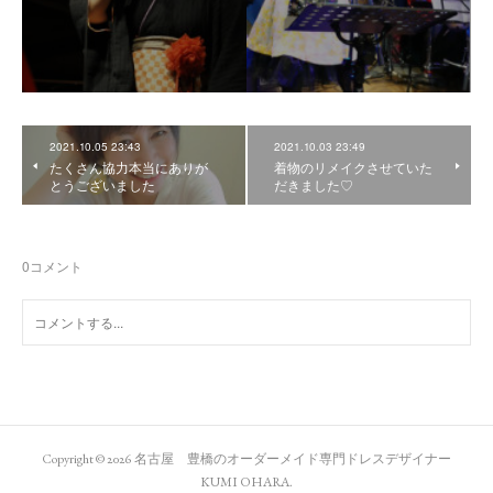
2021.10.05 23:43
2021.10.03 23:49
たくさん協力本当にありが
着物のリメイクさせていた
とうございました
だきました♡
0
コメント
Copyright ©
2026
名古屋 豊橋のオーダーメイド専門ドレスデザイナー
KUMI OHARA
.