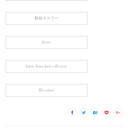
数秘＆カラー
liberté
kumi ohara dress collection
和couture