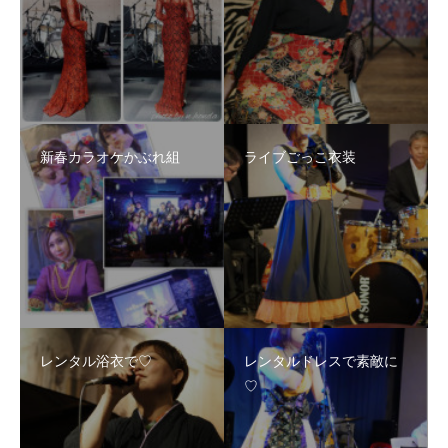
新春カラオケかぶれ組
ライブごっこ衣装
レンタル浴衣で♡
レンタルドレスで素敵に
♡