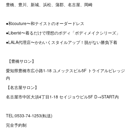
豊橋、豊川、新城、浜松、蒲郡、名古屋、岡崎
●和couture〜和テイストのオーダードレス
●Liberté〜着るだけで理想のボディ「ボディメイクシリーズ」
●LALA代理店〜かわいくスタイルアップ！脱がない勝負下着
【豊橋サロン】
愛知県豊橋市広小路1-18 ユメックスビル5F トライアルビレッジ
内
【名古屋サロン】
名古屋市中区大須4丁目1-18 セイジョウビル5F D→START内
TEL:0533-74-1253(転送)
完全予約制