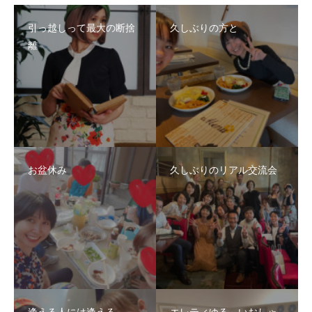
引っ越しって最大の断捨
久しぶりの方と
離
お盆休み
久しぶりのリアル交流会
逢える人には逢える
エレティゆる～いおしゃ