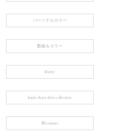
パーソナルカラー
数秘＆カラー
liberté
kumi ohara dress collection
和couture