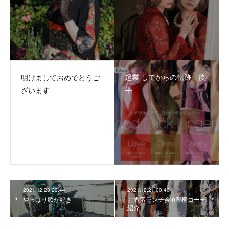
起業 してからの軌跡 後
明けましておめでとうご
半
ざいます
2021.12.23 23:44
2021.12.21 00:40
やっぱり歌が好き
お洒落ランチ会in豊橋コーデ
紹介